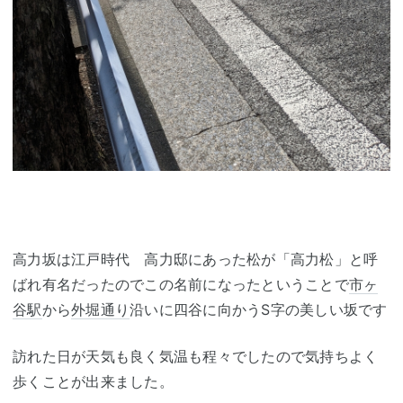
高力坂は江戸時代 高力邸にあった松が「高力松」と呼
ばれ有名だったのでこの名前になったということで
市ヶ
谷駅
から
外堀通り
沿いに四谷に向かうS字の美しい坂です
訪れた日が天気も良く気温も程々でしたので気持ちよく
歩くことが出来ました。