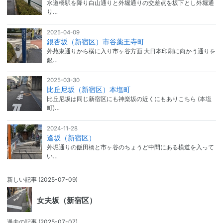
水道橋駅を降り白山通りと外堀通りの交差点を坂下とし外堀通
り…
2025-04-09
銀杏坂（新宿区）市谷薬王寺町
外苑東通りから横に入り市ヶ谷方面 大日本印刷に向かう通りを
銀…
2025-03-30
比丘尼坂（新宿区）本塩町
比丘尼坂は同じ新宿区にも神楽坂の近くにもありこちら (本塩
町)…
2024-11-28
逢坂（新宿区）
外堀通りの飯田橋と市ヶ谷のちょうど中間にある横道を入って
い…
新しい記事
(2025-07-09)
女夫坂（新宿区）
過去の記事
(2025-07-07)