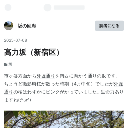
坂の回廊
読者になる
2025
-
07
-
08
高力坂（新宿区）
坂
市ヶ谷方面から
外堀通り
を南西に向かう通りの坂です。
ちょうど撮影時桜が散った時期（4月中旬）でしたが
外堀
通り
の桜はわずかにピンクがかっていました…生命力あり
ますね(;^ω^)